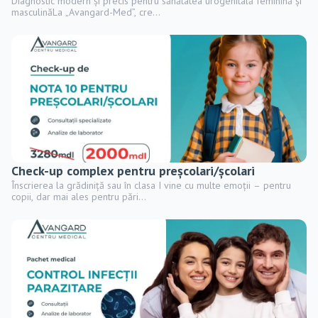
Diagnostic modern și precis pentru sănătatea urogenitală feminină și
masculinăLa „Avangard-Med”, cre...
Check-up complex pentru preșcolari/școlari
Înscrierea la grădiniță sau în clasa I vine cu multe emoții – pentru
copii, dar mai ales pentru pări...