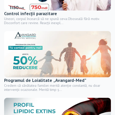
Control infecții parazitare
Uneori, corpul încearcă să ne spună ceva.Oboseală fără motiv.
Disconfort care revine. Reacții inexpl...
Programul de Loialitate „Avangard-Med”
Credem că sănătatea familiei merită atenție constantă, nu doar
intervenții ocazionale. Merită timp ș...