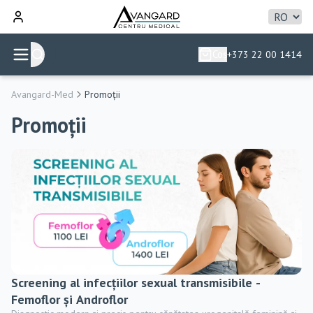
Coș
+373 22 00 1414
Avangard-Med
Promoții
Promoții
Screening al infecțiilor sexual transmisibile -
Femoflor și Androflor