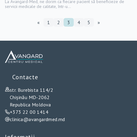
La Avangard-Med, ne dorim ca fiecare pacient să beneficieze de
servicii medicale de calitate, într-u...
«
1
2
3
4
5
»
Contacte
str. Burebista 114/2
Chișinău MD-2062
Republica Moldova
+373 22 00 1414
clinica@avangardmed.md
Informații