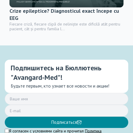
Crize epileptice? Diagnosticul exact începe cu
I
EEG
p
Fiecare criză, fiecare clipă de neliniște este dificilă atât pentru
Sc
pacient, cât și pentru familia l...
A
Подпишитесь на Бюллютень
"Avangard-Med"!
Будьте первым, кто узнает все новости и акции!
Подписаться
Я согласен с условиями сайта и прочитал
Политика