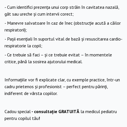
- Cum identifici prezența unui corp străin în cavitatea nazală,
gât sau ureche și cum intervii corect;
- Manevre salvatoare în caz de înec (obstrucție acută a căilor
respiratorii);
- Pașii esențiali în suportul vital de bază și resuscitarea cardio-
respiratorie la copil;
- Ce trebuie să faci – și ce trebuie evitat – în momentele
critice, până la sosirea ajutorului medical.
Informațiile vor fi explicate clar, cu exemple practice, într-un
cadru prietenos și profesionist – perfect pentru părinți,
indiferent de vârsta copiilor.
Cadou special
- consultație GRATUITĂ
la medicul pediatru
pentru copilul tău
!