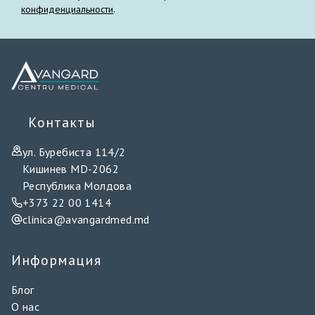
конфиденциальности
.
Контакты
ул. Буребиста 114/2
Кишинев MD-2062
Республика Молдова
+373 22 00 1414
clinica@avangardmed.md
Информация
Блог
О нас