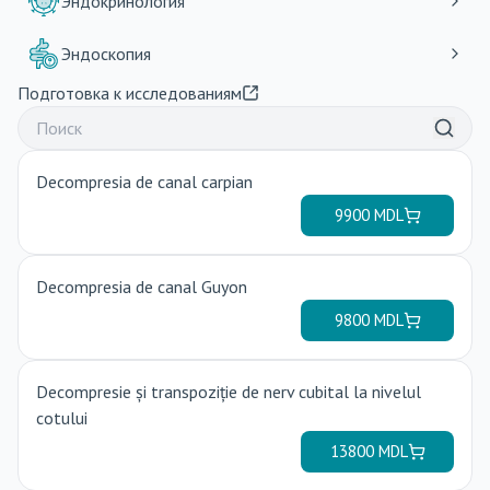
Decompresie și transpoziție de nerv cubital la nivelul
cotului
13800
MDL
Excizia chistului sinovial
7800
MDL
Excizia chistului artrosinovial
9500
MDL
Aponevrectomia percutanată cu ac în Maladia Dupuytren
7000
MDL