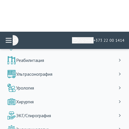
Урология
Хирургия
ЭКГ/Спирография
Эндокринология
Эндоскопия
Подготовка к исследованиям
Decompresia de canal carpian
9900
MDL
Decompresia de canal Guyon
9800
MDL