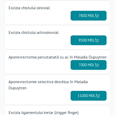
Aponevrectomie selectiva deschisa în Maladia
Dupuytren
11000
MDL
Excizia ligamentului inelar (trigger finger)
7500
MDL
Incizia și excizia primului canal extensor în Tenosinovita
de Quervin
8500
MDL
Tenoliza tendonului excentorii a mînii în Sindromul
Intersectiei
9500
MDL