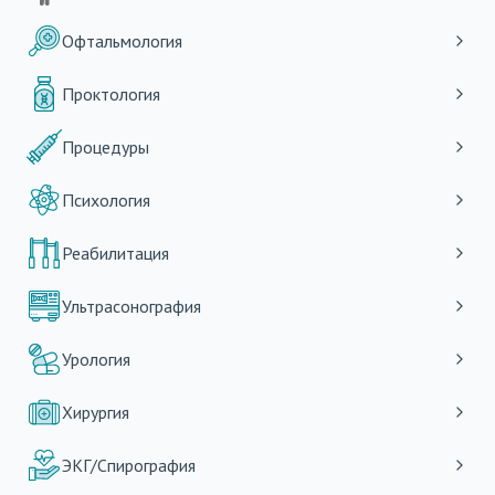
Офтальмология
Проктология
Процедуры
Психология
Реабилитация
Ультрасонография
Урология
Хирургия
ЭКГ/Спирография