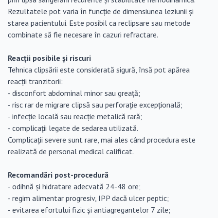
Rezultatele pot varia în funcție de dimensiunea leziunii și
starea pacientului. Este posibil ca reclipsare sau metode
combinate să fie necesare în cazuri refractare.
Reacții posibile și riscuri
Tehnica clipsării este considerată sigură, însă pot apărea
reacții tranzitorii:
- disconfort abdominal minor sau greață;
- risc rar de migrare clipsă sau perforație excepțională;
- infecție locală sau reacție metalică rară;
- complicații legate de sedarea utilizată.
Complicații severe sunt rare, mai ales când procedura este
realizată de personal medical calificat.
Recomandări post-procedură
- odihnă și hidratare adecvată 24-48 ore;
- regim alimentar progresiv, IPP dacă ulcer peptic;
- evitarea efortului fizic și antiagregantelor 7 zile;