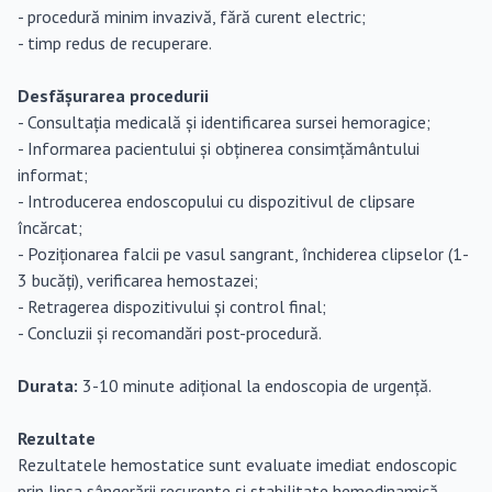
- procedură minim invazivă, fără curent electric;
- timp redus de recuperare.
Desfășurarea procedurii
- Consultația medicală și identificarea sursei hemoragice;
- Informarea pacientului și obținerea consimțământului
informat;
- Introducerea endoscopului cu dispozitivul de clipsare
încărcat;
- Poziționarea falcii pe vasul sangrant, închiderea clipselor (1-
3 bucăți), verificarea hemostazei;
- Retragerea dispozitivului și control final;
- Concluzii și recomandări post-procedură.
Durata:
3-10 minute adițional la endoscopia de urgență.
Rezultate
Rezultatele hemostatice sunt evaluate imediat endoscopic
prin lipsa sângerării recurente și stabilitate hemodinamică.