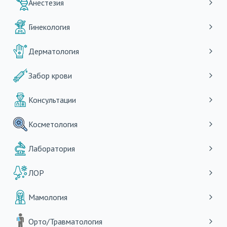
Анестезия
Гинекология
Дерматология
Забор крови
Консультации
Косметология
Лаборатория
ЛОР
Мамология
Орто/Травматология