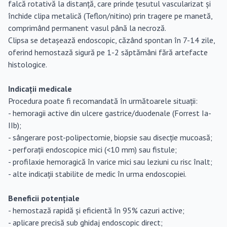
falcă rotativă la distanță, care prinde țesutul vascularizat și
închide clipa metalică (Teflon/nitino) prin tragere pe manetă,
comprimând permanent vasul până la necroză.
Clipsa se detașează endoscopic, căzând spontan în 7-14 zile,
oferind hemostază sigură pe 1-2 săptămâni fără artefacte
histologice.
Indicații medicale
Procedura poate fi recomandată în următoarele situații:
- hemoragii active din ulcere gastrice/duodenale (Forrest Ia-
IIb);
- sângerare post-polipectomie, biopsie sau disecție mucoasă;
- perforații endoscopice mici (<10 mm) sau fistule;
- profilaxie hemoragică în varice mici sau leziuni cu risc înalt;
- alte indicații stabilite de medic în urma endoscopiei.
Beneficii potențiale
- hemostază rapidă și eficientă în 95% cazuri active;
- aplicare precisă sub ghidaj endoscopic direct;