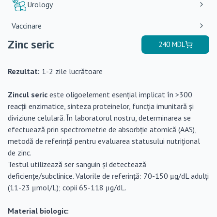
Urology
Vaccinare
Zinc seric
240
MDL
Rezultat:
1-2 zile lucrătoare
Zincul seric
este oligoelement esențial implicat în >300
reacții enzimatice, sinteza proteinelor, funcția imunitară și
diviziune celulară. În laboratorul nostru, determinarea se
efectuează prin spectrometrie de absorbție atomică (AAS),
metodă de referință pentru evaluarea statusului nutrițional
de zinc.
Testul utilizează ser sanguin și detectează
deficiențe/subclinice. Valorile de referință: 70-150 μg/dL adulți
(11-23 μmol/L); copii 65-118 μg/dL.
Material biologic: