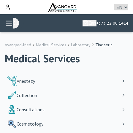
Cart
+373 22 00 1414
Avangard-Med
Medical Services
Laboratory
Zinc seric
Medical Services
Anestezy
Collection
Consultations
Cosmetology