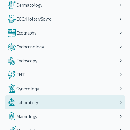
Dermatology
ECG/Holter/Spyro
Ecography
Endocrinology
Endoscopy
ENT
Gynecology
Laboratory
Mamology