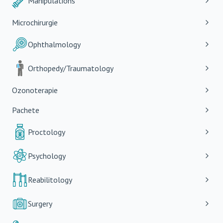
Manipulations
Microchirurgie
Ophthalmology
Orthopedy/Traumatology
Ozonoterapie
Pachete
Proctology
Psychology
Reabilitology
Surgery