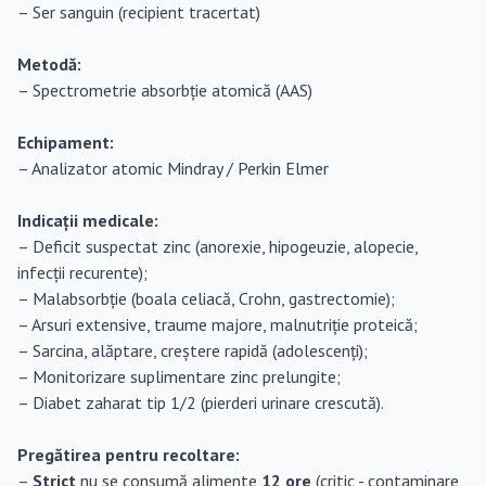
– Ser sanguin (recipient tracertat)
Metodă:
– Spectrometrie absorbție atomică (AAS)
Echipament:
– Analizator atomic Mindray / Perkin Elmer
Indicații medicale:
– Deficit suspectat zinc (anorexie, hipogeuzie, alopecie,
infecții recurente);
– Malabsorbție (boala celiacă, Crohn, gastrectomie);
– Arsuri extensive, traume majore, malnutriție proteică;
– Sarcina, alăptare, creștere rapidă (adolescenți);
– Monitorizare suplimentare zinc prelungite;
– Diabet zaharat tip 1/2 (pierderi urinare crescută).
Pregătirea pentru recoltare:
–
Strict
nu se consumă alimente
12 ore
(critic - contaminare